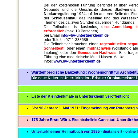
Bei der kostenlosen Führung berichtet er über Pers
Gebäude und die Geschichte dieses Stadtviertels,
Neckar
regulierung 1924 auf der anderen Seite des Flus
der
Schleusenbau
, das
Inselbad
und das
Wasserkr
Themen des ca. zwei Stunden dauernden Rundgangs.
Die Teilnahme ist kostenlos,
e
ine Anmeldung is
erforderlich
(max. 19 Personen)
per Email
info@bv-untertuerkheim.de
oder Telefon 0711-338689.
Die Teilnehmer brauchen einen
tagesaktuellen negat
Schnelltest
, oder einen
Impfnachweis
(vollständig a
Impfung) oder den
Genesenen-Nachweis
.
Bitte trage
Führung eine medizinische Mund-Nasen-Maske.
Infos:
www.bv-untertuerkheim.de
Württembergische Bauzeitung : Wochenschrift für Architek
Die neue Kelter in Untertürkheim - Erbauer Ortsbaumeister 
Liste der Kleindenkmale in Untertürkheim veröffentlicht
Vor 90 Jahren: 1. Mai 1931: Eingemeindung von Rotenberg n
175 Jahre Erste Württ. Eisenbahnlinie Cannstatt-Untertürkhe
Untertürkheimer Heimatbuch von 1935 - digitalisiert - online 