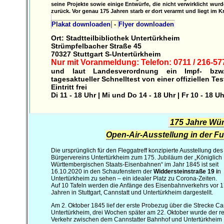
seine Projekte sowie einige Entwürfe, die nicht verwirklicht wurd
zurück. Vor genau 175 Jahren starb er dort verarmt und liegt im
Plakat downloaden
-
Flyer downloaden
Ort: Stadtteilbibliothek Untertürkheim
Strümpfelbacher Straße 45
70327 Stuttgart S-Untertürkheim
Nur mit Voranmeldung: Telefon: 0711 / 216-57
und laut Landesverordnung ein Impf- bzw
tagesaktueller Schnelltest von einer offiziellen Tes
Eintritt frei
Di 11 - 18 Uhr | Mi und Do 14 - 18 Uhr | Fr 10 - 18 U
175 Jahre Wü
Open-Air-Ausstellung in der F
Die ursprünglich für den Fleggatreff konzipierte Ausstellung des
Bürgervereins Untertürkheim zum 175. Jubiläum der „Königlich
Württembergischen Staats-Eisenbahnen“ im Jahr 1845 ist seit
16.10.2020 in den Schaufenstern der
Widdersteinstraße 19 i
n
Untertürkheim zu sehen – ein idealer Platz zu Corona-Zeiten.
Auf 10 Tafeln werden die Anfänge des Eisenbahnverkehrs vor 
Jahren in Stuttgart, Cannstatt und Untertürkheim dargestellt.
Am 2. Oktober 1845 lief der erste Probezug über die Strecke Ca
Untertürkheim, drei Wochen später am 22. Oktober wurde der r
Verkehr zwischen dem Cannstatter Bahnhof und Untertürkheim