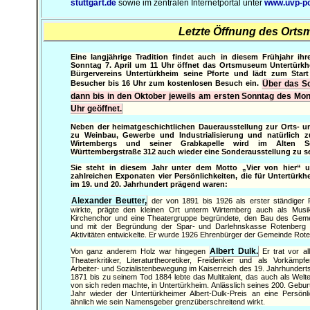
stuttgart.de
sowie im zentralen Internetportal unter
www.uvp-po
Letzte Öffnung des Ort
Eine langjährige Tradition findet auch in diesem Frühjahr ih
Sonntag 7. April um 11 Uhr öffnet das Ortsmuseum Untertürk
Bürgervereins Untertürkheim seine Pforte und lädt zum Start a
Besucher bis 16 Uhr zum kostenlosen Besuch ein.
Über das S
dann bis in den Oktober jeweils am ersten Sonntag des Mon
Uhr geöffnet.
Neben der heimatgeschichtlichen Dauerausstellung zur Orts- u
zu Weinbau, Gewerbe und Industrialisierung und natürlich z
Wirtembergs und seiner Grabkapelle wird im Alten S
Württembergstraße 312 auch wieder eine Sonderausstellung zu s
Sie steht in diesem Jahr unter dem Motto „Vier von hier“ u
zahlreichen Exponaten vier Persönlichkeiten, die für Untertür
im 19. und 20. Jahrhundert prägend waren:
Alexander Beutter,
der von 1891 bis 1926 als erster ständiger P
wirkte, prägte den kleinen Ort unterm Wirtemberg auch als Mus
Kirchenchor und eine Theatergruppe begründete, den Bau des Gem
und mit der Begründung der Spar- und Darlehnskasse Rotenberg 
Aktivitäten entwickelte. Er wurde 1926 Ehrenbürger der Gemeinde Rot
Albert Dulk.
Von ganz anderem Holz war hingegen
Er trat vor all
Theaterkritiker, Literaturtheoretiker, Freidenker und als Vorkämp
Arbeiter- und Sozialistenbewegung im Kaiserreich des 19. Jahrhundert
1871 bis zu seinem Tod 1884 lebte das Multitalent, das auch als Welt
von sich reden machte, in Untertürkheim. Anlässlich seines 200. Gebur
Jahr wieder der Untertürkheimer Albert-Dulk-Preis an eine Persönlic
ähnlich wie sein Namensgeber grenzüberschreitend wirkt.