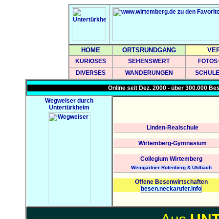
HOME
ORTSRUNDGANG
VE
KURIOSES
SEHENSWERT
FOTOS
DIVERSES
WANDERUNGEN
SCHUL
Online seit Dez. 2000 - über 300.000 B
Wegweiser durch
Untertürkheim
Linden-Realschule
Wirtemberg-Gymnasium
Collegium Wirtemberg
Weingärtner Rotenberg & Uhlbach
Offene Besenwirtschaften
besen.neckarufer.info