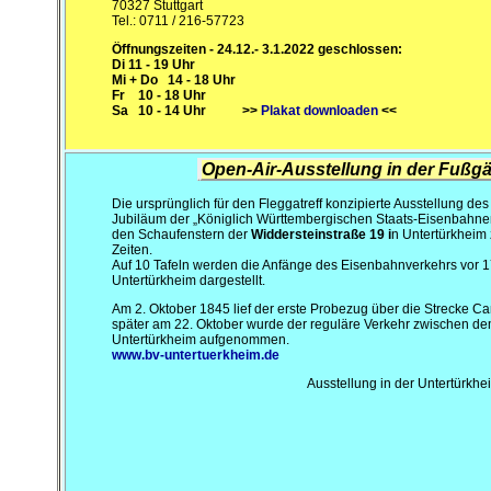
70327 Stuttgart
Tel.: 0711 / 216-57723
Öffnungszeiten -
24.12.- 3.1.2022 geschlossen
:
Di 11 - 19 Uhr
Mi + Do 14 - 18 Uhr
Fr 10 - 18 Uhr
Sa 10 - 14 Uhr >>
Plakat downloaden
<<
Open-Air-Ausstellung in der Fußgä
Die ursprünglich für den Fleggatreff konzipierte Ausstellung d
Jubiläum der „Königlich Württembergischen Staats-Eisenbahnen“
den Schaufenstern der
Widdersteinstraße 19 i
n Untertürkheim 
Zeiten.
Auf 10 Tafeln werden die Anfänge des Eisenbahnverkehrs vor 17
Untertürkheim dargestellt.
Am 2. Oktober 1845 lief der erste Probezug über die Strecke C
später am 22. Oktober wurde der reguläre Verkehr zwischen d
Untertürkheim aufgenommen.
www.bv-untertuerkheim.de
Ausstellung in der Untertürkhe