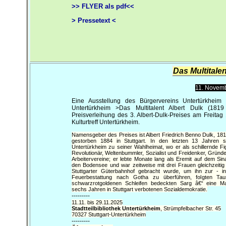
>> FLYER als pdf<<
> Pressetext <
Das Multitalen
11. Novemb
Eine Ausstellung des Bürgervereins Untertürkheim in
Untertürkheim >Das Multitalent Albert Dulk (1819
Preisverleihung des 3. Albert-Dulk-Preises am Freita
Kulturtreff Untertürkheim.
Namensgeber des Preises ist Albert Friedrich Benno Dulk, 18
gestorben 1884 in Stuttgart. In den letzten 13 Jahren
Untertürkheim zu seiner Wahlheimat, wo er als schillernde Fig
Revolutionär, Weltenbummler, Sozialist und Freidenker, Gründ
Arbeitervereine; er lebte Monate lang als Eremit auf dem Si
den Bodensee und war zeitweise mit drei Frauen gleichzeitig 
Stuttgarter Güterbahnhof gebracht wurde, um ihn zur - i
Feuerbestattung nach Gotha zu überführen, folgten T
schwarzrotgoldenen Schleifen bedeckten Sarg â€“ eine Ma
sechs Jahren in Stuttgart verbotenen Sozialdemokratie.
---------
11.11. bis 29.11.2025
Stadtteilbibliothek Untertürkheim
, Strümpfelbacher Str. 45
70327 Stuttgart-Untertürkheim
---------