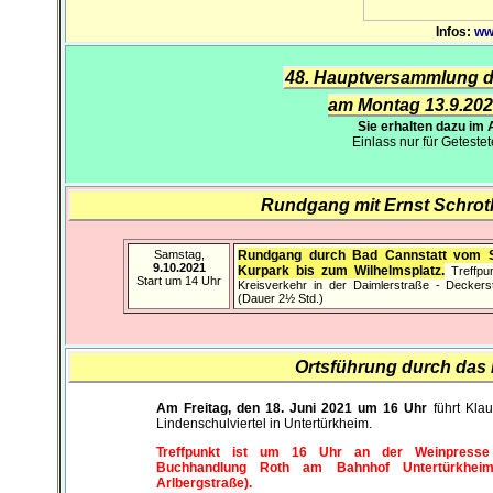
Infos:
ww
48. Hauptversammlung de
am Montag 13.9.202
Sie erhalten dazu im
Einlass nur für Geteste
Rundgang mit Ernst Schrot
Samstag,
Rundgang durch Bad Cannstatt vom S
9.10.2021
Kurpark bis zum Wilhelmsplatz.
Treffpu
Start um 14 Uhr
Kreisverkehr in der Daimlerstraße - Decker
(Dauer 2½ Std.)
Ortsführung durch das L
Am Freitag, den 18. Juni
2021
um 16 Uhr
führt Klau
Lindenschulviertel in Untertürkheim.
Treffpunkt ist um 16 Uhr an der Weinpress
Buchhandlung Roth am Bahnhof Untertürkheim 
Arlbergstraße).