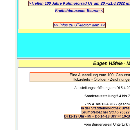
>Treffen 100 Jahre Kultmotorrad UT am 20.+21.8.2022 i
Freilichtmuseum Beuren <
>> Infos zu UT-Motorr dern <<
Eugen Häfele - M
Eine Ausstellung zum 100. Geburts
Holzreliefs - Ölbilder - Zeichnunge
Ausstellungseröffnung am Di 5.4.
Sonderausstellung 5.4 bis 
- 15.4. bis 18.4.2022 gesch
in der Stadtteilbibliothek Unt
Srümpfelbacher Str.45 70327 
Di 11-19 Uhr - Mi + Do 14-18 Uhr Fr 10-1
vom Bürgerverein Untertürkh