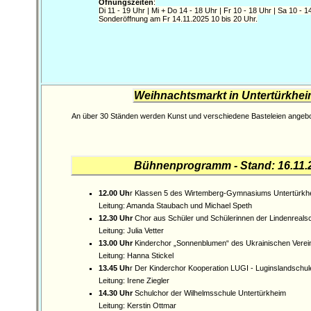
Öfnungszeiten
:
Di 11 - 19 Uhr | Mi + Do 14 - 18 Uhr | Fr 10 - 18 Uhr | Sa 10 - 1
Sonderöffnung am Fr 14.11.2025 10 bis 20 Uhr.
Weihnachtsmarkt in Untertürkhe
An über 30 Ständen werden Kunst und verschiedene Basteleien angeb
Bühnenprogramm - Stand: 16.11.
12.00 Uh
r Klassen 5 des Wirtemberg-Gymnasiums Untertürkh
Leitung: Amanda Staubach und Michael Speth
12.30 Uhr
Chor aus Schüler und Schülerinnen der Lindenrealsc
Leitung: Julia Vetter
13.00 Uhr
Kinderchor „Sonnenblumen“ des Ukrainischen Verein
Leitung: Hanna Stickel
13.45 Uh
r Der Kinderchor Kooperation LUGI - Luginslandschul
Leitung: Irene Ziegler
14.30 Uhr
Schulchor der Wilhelmsschule Untertürkheim
Leitung: Kerstin Ottmar