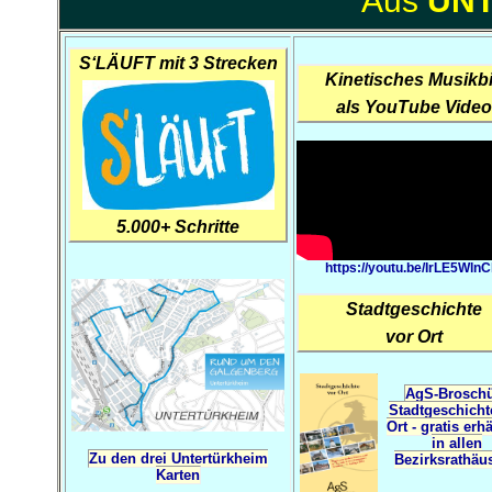
Aus
UN
S‘LÄUFT mit 3 Strecken
Kinetisches Musikbi
als YouTube Video
5.000+ Schritte
https://youtu.be/IrLE5WlnC
Stadtgeschichte
vor Ort
AgS-Brosch
Stadtgeschicht
Ort - gratis erhä
in allen
Zu den drei Untertürkheim
Bezirksrathäu
Karten