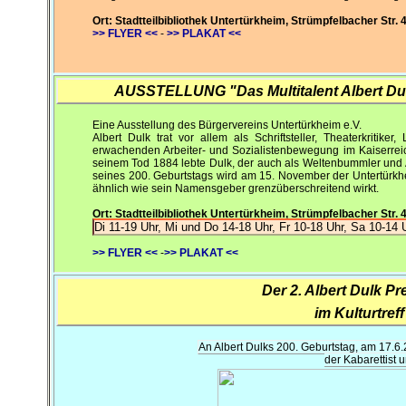
Ort: Stadtteilbibliothek Untertürkheim, Strümpfelbacher Str. 
>> FLYER <<
-
>> PLAKAT <<
AUSSTELLUNG "Das Multitalent Albert Dulk
Eine Ausstellung des Bürgervereins Untertürkheim e.V.
Albert Dulk trat vor allem als Schriftsteller, Theaterkritiker
erwachenden Arbeiter- und Sozialistenbewegung im Kaiserreic
seinem Tod 1884 lebte Dulk, der auch als Weltenbummler und At
seines 200. Geburtstags wird am 15. November der Untertürkhe
ähnlich wie sein Namensgeber grenzüberschreitend wirkt.
Ort: Stadtteilbibliothek Untertürkheim, Strümpfelbacher Str. 
Di 11-19 Uhr, Mi und Do 14-18 Uhr, Fr 10-18 Uhr, Sa 10-14 
>> FLYER <<
-
>> PLAKAT <<
Der 2. Albert Dulk P
im Kulturtref
An Albert Dulks 200. Geburtstag, am 17.6
der Kabarettist