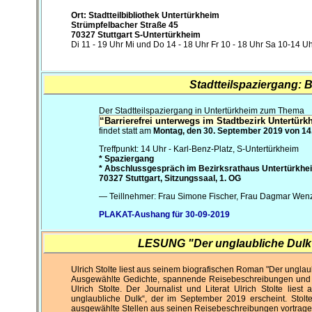
Ort: Stadtteilbibliothek Untertürkheim
Strümpfelbacher Straße 45
70327 Stuttgart S-Untertürkheim
Di 11 - 19 Uhr Mi und Do 14 - 18 Uhr Fr 10 - 18 Uhr Sa 10-14 U
Stadtteilspaziergang:
B
Der Stadtteilspaziergang in Untertürkheim zum Thema
“
Barrierefrei unterwegs im Stadtbezirk Untertürk
findet statt am
Montag, den 30. September 2019 von 14.
Treffpunkt: 14 Uhr - Karl-Benz-Platz, S-Untertürkheim
* Spaziergang
* Abschlussgespräch im Bezirksrathaus Untertürkhei
70327 Stuttgart, Sitzungssaal, 1. OG
— Teillnehmer: Frau Simone Fischer, Frau Dagmar Wenze
PLAKAT-Aushang für 30-09-2019
LESUNG "Der unglaubliche Dulk" 
Ulrich Stolte liest aus seinem biografischen Roman "Der unglau
Ausgewählte Gedichte, spannende Reisebeschreibungen und d
Ulrich Stolte. Der Journalist und Literat Ulrich Stolte li
unglaubliche Dulk“, der im September 2019 erscheint. Stolt
ausgewählte Stellen aus seinen Reisebeschreibungen vortrage