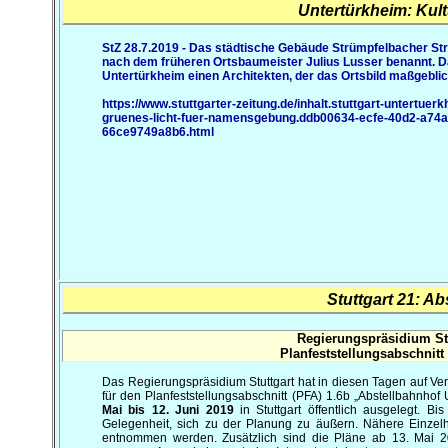
Untertürkheim: Kult
StZ 28.7.2019 - Das städtische Gebäude Strümpfelbacher Str
nach dem früheren Ortsbaumeister Julius Lusser benannt. D
Untertürkheim einen Architekten, der das Ortsbild maßgebli
https://www.stuttgarter-zeitung.de/inhalt.stuttgart-untertuer
gruenes-licht-fuer-namensgebung.ddb00634-ecfe-40d2-a74a
66ce9749a8b6.html
Stuttgart 21: A
Regierungspräsidium Stu
Planfeststellungsabschnitt
Das Regierungspräsidium Stuttgart hat in diesen Tagen auf V
für den Planfeststellungsabschnitt (PFA) 1.6b „Abstellbahnhof U
Mai bis 12. Juni 2019
in Stuttgart öffentlich ausgelegt. Bis
Gelegenheit, sich zu der Planung zu äußern. Nähere Einzelhe
entnommen werden. Zusätzlich sind die Pläne ab 13. Mai 20