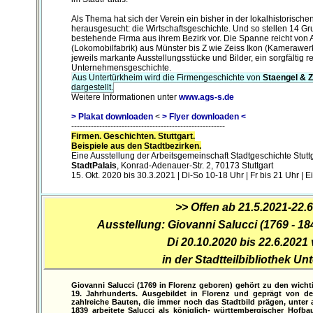
Als Thema hat sich der Verein ein bisher in der lokalhistorisch
herausgesucht: die Wirtschaftsgeschichte. Und so stellen 14 Gr
bestehende Firma aus ihrem Bezirk vor. Die Spanne reicht von
(Lokomobilfabrik) aus Münster bis Z wie Zeiss Ikon (Kamerawer
jeweils markante Ausstellungsstücke und Bilder, ein sorgfältig re
Unternehmensgeschichte.
Aus Untertürkheim wird die Firmengeschichte von
Staengel & Z
dargestellt.
Weitere Informationen unter
www.ags-s.de
> Plakat downloaden
<
> Flyer downloaden <
-------------------------------------------------------
Firmen. Geschichten. Stuttgart.
Beispiele aus den Stadtbezirken.
Eine Ausstellung der Arbeitsgemeinschaft Stadtgeschichte Stuttg
StadtPalais
, Konrad-Adenauer-Str. 2, 70173 Stuttgart
15. Okt. 2020 bis 30.3.2021 | Di-So 10-18 Uhr | Fr bis 21 Uhr | Eint
>> Offen ab 21.5.2021-22.
Ausstellung: Giovanni Salucci (1769 - 18
Di 20.10.2020 bis 22.6.2021 
in der Stadtteilbibliothek Un
Giovanni Salucci (1769 in Florenz geboren) gehört zu den wicht
19. Jahrhunderts. Ausgebildet in Florenz und geprägt von de
zahlreiche Bauten, die immer noch das Stadtbild prägen, unter 
1839 arbeitete Salucci als königlich- württembergischer Hofbau