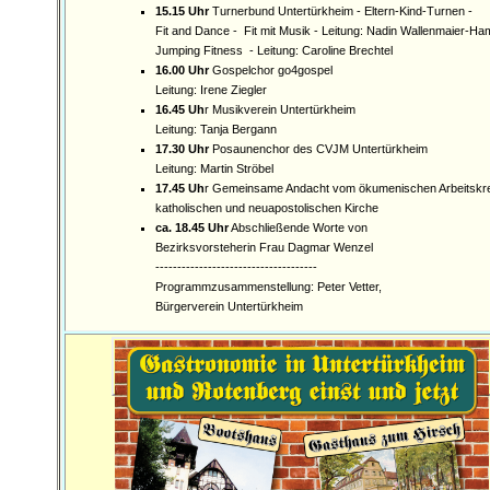
15.15 Uhr
Turnerbund Untertürkheim - Eltern-Kind-Turnen -
Fit and Dance - Fit mit Musik - Leitung: Nadin Wallenmaier-H
Jumping Fitness - Leitung: Caroline Brechtel
16.00 Uhr
Gospelchor go4gospel
Leitung: Irene Ziegler
16.45 Uh
r Musikverein Untertürkheim
Leitung: Tanja Bergann
17.30 Uhr
Posaunenchor des CVJM Untertürkheim
Leitung: Martin Ströbel
17.45 Uh
r Gemeinsame Andacht vom ökumenischen Arbeitskrei
katholischen und neuapostolischen Kirche
ca. 18.45 Uhr
Abschließende Worte von
Bezirksvorsteherin Frau Dagmar Wenzel
-------------------------------------
Programmzusammenstellung: Peter Vetter,
Bürgerverein Untertürkheim