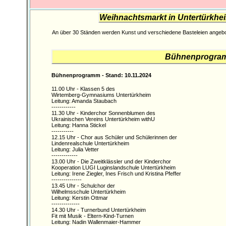
Weihnachtsmarkt in Untertürkhe
An über 30 Ständen werden Kunst und verschiedene Basteleien angeb
Bühnenprogramm
Bühnenprogramm - Stand: 10.11.2024
11.00 Uhr - Klassen 5 des
Wirtemberg-Gymnasiums Untertürkheim
Leitung: Amanda Staubach
------------
11.30 Uhr - Kinderchor Sonnenblumen des
Ukrainischen Vereins Untertürkheim withU
Leitung: Hanna Stickel
-----------
12.15 Uhr - Chor aus Schüler und Schülerinnen der
Lindenrealschule Untertürkheim
Leitung: Julia Vetter
-------------
13.00 Uhr - Die Zweitklässler und der Kinderchor
Kooperation LUGI Luginslandschule Untertürkheim
Leitung: Irene Ziegler, Ines Frisch und Kristina Pfeffer
---------------
13.45 Uhr - Schulchor der
Wilhelmsschule Untertürkheim
Leitung: Kerstin Ottmar
--------------
14.30 Uhr - Turnerbund Untertürkheim
Fit mit Musik - Eltern-Kind-Turnen
Leitung: Nadin Wallenmaier-Hammer