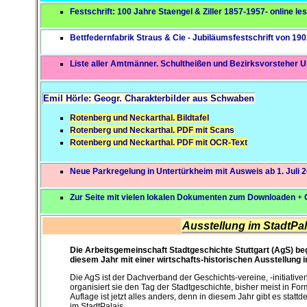
Festschrift: 100 Jahre Staengel & Ziller 1857-1957- online le
Bettfedernfabrik Straus & Cie - Jubiläumsfestschrift von 1902
Liste aller Amtmänner. Schultheißen und Bezirksvorsteher 
Emil Hörle: Geogr. Charakterbilder aus Schwaben
Rotenberg und Neckarthal. Bildtafel
Rotenberg und Neckarthal. PDF mit Scans
Rotenberg und Neckarthal. PDF mit OCR-Text
Neue Parkregelung in Untertürkheim mit Ausweis ab 1. Juli 
Zur Seite mit vielen lokalen Dokumenten zum Downloaden
+
Ausstellung im StadtPal
Die Arbeitsgemeinschaft Stadtgeschichte Stuttgart (AgS) be
diesem Jahr mit einer wirtschafts-historischen Ausstellung 
Die AgS ist der Dachverband der Geschichts-vereine, -initiativen 
organisiert sie den Tag der Stadtgeschichte, bisher meist in For
Auflage ist jetzt alles anders, denn in diesem Jahr gibt es stat
im StadtPalais.