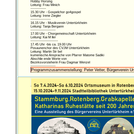
Hobby Horsing
Leitung: Frau Minich
-------------
15.30 Uhr - Gospelchor go4gospel
Leitung: Irene Ziegler
-----------------
16.15 Uhr - Musikverein Untertürkheim
Leitung: Tanja Bergann
---------------------
17.00 Uhr - Chorgemeinschaft Untertürkheim
Leitung: Kai M ller
-----------------------
17.45 Uhr -bis ca. 19.00 Uhr
Posaunenchor des CVJM Untertürkheim
Leitung: Martin Str bel
kumenische Ansprache von Pfarrer Matome Sadiki
Abschlie ende Worte von
Bezirksvorsteherin Frau Dagmar Wenzel
---------------------
Programmzusammenstellung: Peter Vetter, Bürgerverein Un