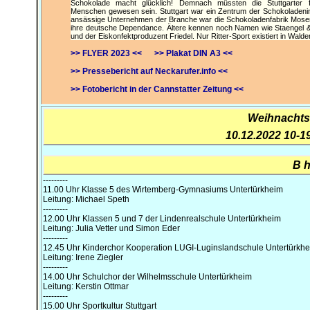
Schokolade macht glücklich! Demnach müssten die Stuttgarter fr
Menschen gewesen sein. Stuttgart war ein Zentrum der Schokoladenin
ansässige Unternehmen der Branche war die Schokoladenfabrik Moser-R
ihre deutsche Dependance. Ältere kennen noch Namen wie Staengel & Zi
und der Eiskonfektproduzent Friedel. Nur Ritter-Sport existiert in Wal
>> FLYER 2023 <<
>> Plakat DIN A3 <<
>> Pressebericht auf Neckarufer.info <<
>> Fotobericht in der Cannstatter Zeitung <<
Weihnachts
10.12.2022 10-
B 
---------
11.00 Uhr Klasse 5 des Wirtemberg-Gymnasiums Untertürkheim
Leitung: Michael Speth
---------
12.00 Uhr Klassen 5 und 7 der Lindenrealschule Untertürkheim
Leitung: Julia Vetter und Simon Eder
---------
12.45 Uhr Kinderchor Kooperation LUGI-Luginslandschule Untertürkh
Leitung: Irene Ziegler
---------
14.00 Uhr Schulchor der Wilhelmsschule Untertürkheim
Leitung: Kerstin Ottmar
---------
15.00 Uhr Sportkultur Stuttgart