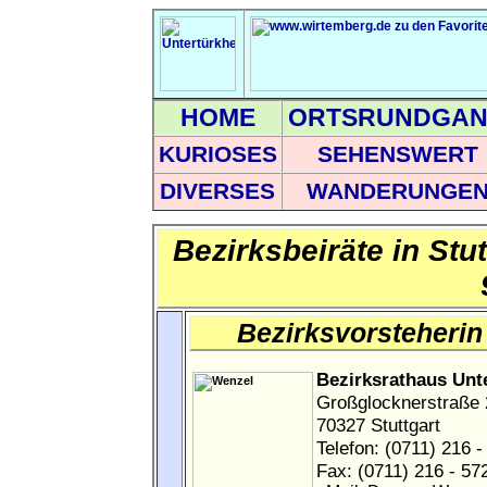
HOME
ORTSRUNDGA
KURIOSES
SEHENSWERT
DIVERSES
WANDERUNGE
Bezirksbeiräte in Stu
Bezirksvorsteheri
Bezirksrathaus Unt
Großglocknerstraße 
70327 Stuttgart
Telefon: (0711) 216 
Fax: (0711) 216 - 57