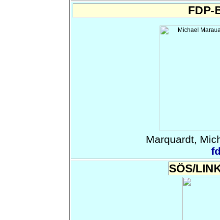
FDP-B
Marquardt, Mich
f
SÖS/LINK