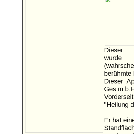
Dieser R
wurde i
(wahrsche
berühmte 
Dieser Ap
Ges.m.b.H
Vorderseit
"Heilung d
Er hat ei
Standfläc