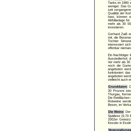
Tanks im 1980 er
weniger. Das Gut
seit vergangene
Qualität der K
hast, können w
Abfüllanlage fü
mehr als 30 000
investieren.
Gerhard Zaiß er
mit, die Besenwi
Tochter Simon
interessiert si
offenbar nieman
Ein Nachfolger l
Aussiedlerhof, 
Vor mehr als 30
noch die Garte
angeboten werd
funktioniert d
angeboten werde
vielleicht auch 
Grunddaten
: 
30 Prozent sind
Thurgau, Kerner
Die Rebflächen 
Rotweine werde
Besen, im Verka
Die Weine
: De
Spätlese (6,70 
2002er Gewürzt
Kessler in Essl
Veranstaltung