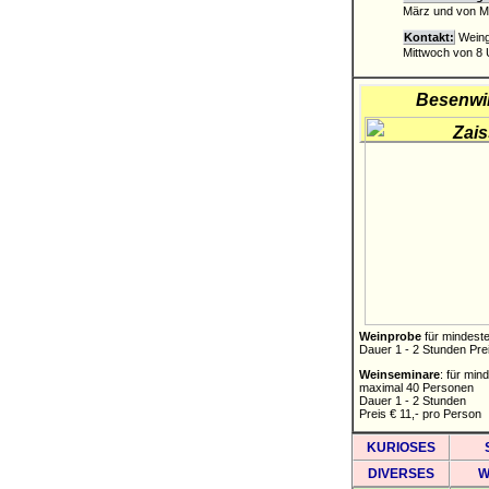
März und von Mi
Kontakt:
Weingu
Mittwoch von 8 U
Besenwir
Weinprobe
für mindest
Dauer 1 - 2 Stunden Prei
Weinseminare
: für min
maximal 40 Personen
Dauer 1 - 2 Stunden
Preis € 11,- pro Person
KURIOSES
DIVERSES
W