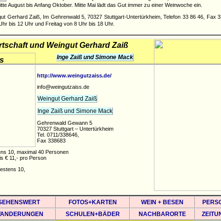
tte August bis Anfang Oktober. Mitte Mai lädt das Gut immer zu einer Weinwoche ein.
t Gerhard Zaiß, Im Gehrenwald 5, 70327 Stuttgart-Untertürkheim, Telefon 33 86 46, Fax 3
hr bis 12 Uhr und Freitag von 8 Uhr bis 18 Uhr.
tschaft und Weingut Gerhard Zaiß
Inge Zaiß und Simone Mack
http://www.weingutzaiss.de/
info@weingutzaiss.de
Weingut Gerhard Zaiß
Inge Zaiß und Simone Mack
Gehrenwald Gewann 5
70327 Stuttgart – Untertürkheim
Tel. 0711/338646,
Fax 338683
ens 10, maximal 40 Personen
s € 11,- pro Person
destens 10,
SEHENSWERT
FOTOS+KARTEN
WEIN + BESEN
PERS
ANDERUNGEN
SCHULEN+BÄDER
NACHBARORTE
ZEITU