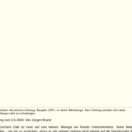
ebsten mit seinem Unimog, Baujahr 1957, in seine Weinberge. Den Unimog würden ihm viele
ngut wird es schwieriger.
tung vom 3.6.2004: Von Jürgen Brand
Gerhard Zaiß ist stolz auf sein kleines Weingut am Rande Untertürkheims. Seine Wein
ähe - um sie zu erreichen, muss er mit seinem Unimog nicht einmal auf die Hauptstraße f