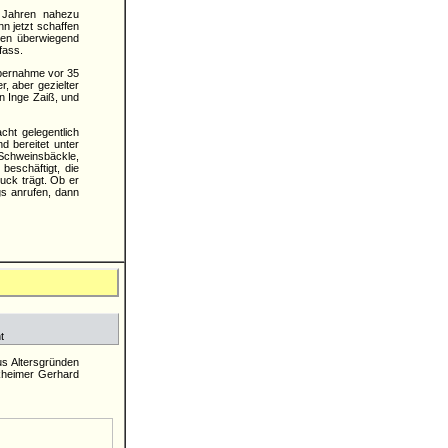
n Jahren nahezu
n jetzt schaffen
ehen überwiegend
fass.
Übernahme vor 35
, aber gezielter
n Inge Zaiß, und
cht gelegentlich
d bereitet unter
Schweinsbäckle,
beschäftigt, die
uck trägt. Ob er
gs anrufen, dann
t
us Altersgründen
rkheimer Gerhard