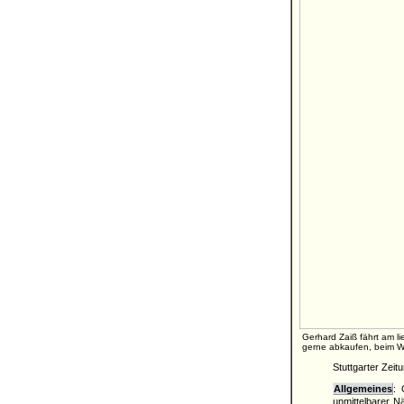
Gerhard Zaiß fährt am li
gerne abkaufen, beim Wei
Stuttgarter Zei
Allgemeines
: 
unmittelbarer N