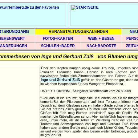
RTSRUNDGANG
VERANSTALTUNGSKALENDER
NEU
SEHENSWERT
FOTOS+KARTEN
WEIN + BESEN
PERS
ANDERUNGEN
SCHULEN+BÄDER
NACHBARORTE
ZEITU
Sommerbesen von
Inge und Gerhard Zaiß
- von Blumen um
Über den Köpfen hängen üppig blaue Trauben, umgeben sin
Pflanzen: Oleander, Kanna, Dahlien in allen Formen und 
dazwischen finden sich Zitronenbäumchen und Palmen. Auf d
Inge und Gerhard Zaiß
gefällt es den Gästen so gut, dass 
inzwischen Hauptsaison für das Wengerter-Ehepaar ist.
UNTERTÜRKHEIM - Stuttgarter Wochenblatt vom 26.8.2009
"Gell, das ist ein Traum!", sagt eine Besucherin, als sie die fotog
bemerkt.Bei der Pflanzenpracht auf ihrer Terrasse könne man
Besuch auf dem Killesberg sparen, haben Gäste schon öfter zu I
Sie hat erstens einen grünen Daumen und zweitens einen Man
Gießen hilft. "Ich mag Blumen unheimlich", sagt die Chefin. E
machen die Kübelpflanzen schon. Aber schließlich habe man au
dran, umso mehr, als die Arbeit im Weinberg nicht viel Zeit für
Tochter und Schwiegersohn von Inge und Gerhard Zaiß lebe
haben aber andere Berufe und zwei noch kleine Kinder. Trotzde
an und werden wohl später den Besen weiter betreiben, jedoch
im großen Stil.