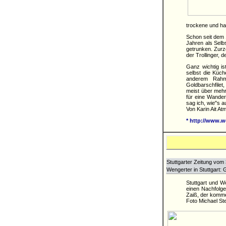
trockene und ha
Schon seit dem 
Jahren als Selb
getrunken. Zurz
der Trollinger, 
Ganz wichtig is
selbst die Küch
anderem Rahmsa
Goldbarschfilet
meist über mehr
für eine Wander
sag ich, wie"s au
Von Karin Ait A
* http://www.w
Stuttgarter Zeitung vom 
Wengerter in Stuttgart: 
Stuttgart und W
einen Nachfolge
Zaiß, der komme
Foto Michael Ste