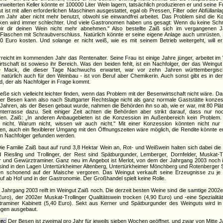
weiterten Keller könnte er 100000 Liter Wein lagern, tatsächlich produzieren er und seine F
 ist mit allen erforderlichen Maschinen ausgestattet, egal ob Pressen, Filter oder Abfüllanla
m Jahr aber nicht mehr benutzt, obwohl sie einwandfrei arbeitet. Das Problem sind die Ko
orken wird immer schlechter. Und viele Gastronomen haben uns gesagt: Wenn du keine Sch
ir dir deinen Wein nicht mehr abnehmen." Also bestellte Zaiß sich im vergangenen J
r Flaschen mit Schraubverschluss. Natürlich könnte er seine eigene Anlage auch umrüsten
 Euro kosten. Und solange er nicht weiß, wie es mit seinem Betrieb weitergeht, will e
reicht im kommenden Jahr das Rentenalter. Seine Frau ist einige Jahre jünger, arbeitet im 
rtschaft ist sowieso ihr Bereich. Was den beiden fehlt, ist ein Nachfolger, der das Weingut 
e Mack, die dieser Tage Nachwuchs erwartet, war vor zehn Jahren württembergisch
ch natürlich auch für den Weinbau - ist von Beruf aber Chemikerin. Auch sonst gibt es in de
d, der als Nachfolger in Frage kommt.
ieße sich vielleicht leichter finden, wenn das Problem mit der Besenwirtschaft nicht wäre. Da
der Besen kann also nach Stuttgarter Rechtslage nicht als ganz normale Gaststätte konzes
 Jahren, als der Besen gebaut wurde, nahmen die Behörden ihn so ab, wie er war, mit 80 Plä
nterrasse dazu. Seit einiger Zeit achten die Behörden aber strikt darauf, dass nur noc
en. Zaiß: „In anderen Anbaugebieten ist die Konzession im Außenbereich kein Problem. N
as nicht. Warum nicht, wissen wir auch nicht." Mit einer Konzession könnten nicht nur 
n, auch ein flexiblerer Umgang mit den Öffnungszeiten wäre möglich, die Rendite könnte e
ein Nachfolger gefunden werden.
Die Familie Zaiß baut auf rund 3,8 Hektar Wein an, Rot- und Weißwein halten sich dabei di
 Riesling und Trollinger, der Rest sind Spätburgunder, Lemberger, Dornfelder, Muskat-Tro
 und Gewürztraminer. Ganz neu im Angebot ist Merlot, von dem der Jahrgang 2003 noch im
sind in den
Lagen Untertürkheimer Altenberg, Untertürkheimer Mönchberg und Rotenberger 
n schonend auf der Maische vergoren. Das Weingut verkauft seine Erzeugnisse zu je e
uf ab Hof und in der Gastronomie. Der Großhandel spielt keine Rolle.
r Jahrgang 2003 reift im Weingut Zaiß noch. Die derzeit besten Weine sind die samtige 2002
Euro), der 2002er Muskat-Trollinger Qualitätswein trocken (4,90 Euro) und -eine Spezialitä
raminer Kabinett (5,40 Euro). Sekt aus Kerner und Spätburgunder des Weinguts wird in d
ingen ausgebaut.
en:
Der Besen ist zweimal pro Jahr für jeweils sieben Wochen geöffnet, und zwar von Mitte J