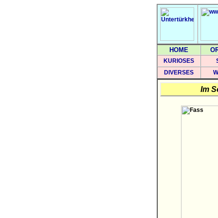
HOME
O
KURIOSES
DIVERSES
W
Im 