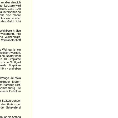
rau aber deutlich
ge. Letztere wird
rken. Zaiß: „Die
raubverschlüsse
ahr eine mobile
. Das würde aber
r das Geld nicht
Weinberg kräftig
weiterführt. Ihre
e Weinkönigin,
r Verwandtschaft
s Weingut ist ein
sioniert werden.
tzen, später kam
h 40 Sitzplätze
ur in Stuttgart
mehr Sitzplätze
rhöht - und eben
e Waage. Je etwa
llinger, Müller-
 Barrique reift.
Schlossberg. Die
inem Drittel im
er Spätburgunder
t des Guts - der
er Sektkellerei
anuar bis Anfang