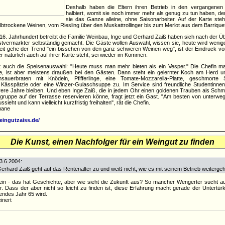
Deshalb haben die Eltern ihren Betrieb in den vergangene
halbiert, womit sie noch immer mehr als genug zu tun haben, den
sie das Ganze alleine, ohne Saisonarbeiter. Auf der Karte st
lbtrockene Weinen, vom Riesling über den Muskattrollinger bis zum Merlot aus dem Barrique
16. Jahrhundert betreibt die Familie Weinbau, Inge und Gerhard Zaiß haben sich nach der 
stvermarkter selbständig gemacht. Die Gäste wollen Auswahl, wissen sie, heute wird weniger
eit gehe der Trend "ein bisschen von den ganz schweren Weinen weg", ist der Eindruck vo
der natürlich auch auf ihrer Karte steht, sei wieder im Kommen.
t auch die Speisenauswahl: "Heute muss man mehr bieten als ein Vesper." Die Chefin ma
e, ist aber meistens draußen bei den Gästen. Dann steht ein gelernter Koch am Herd un
uerbraten mit Knödeln, Pfifferlinge, eine Tomate-Mozzarella-Platte, geschmorte 
, Kässpätzle oder eine Winzer-Gulaschsuppe zu. Im Service sind freundliche Studentinnen 
ere Jahre bleiben. Und eben Inge Zaiß, die in jedem Ohr einen goldenen Trauben als Schm
gruppe auf der Terrasse reservieren könne, fragt jetzt ein Gast. "Am besten von unterwe
ssieht und kann vielleicht kurzfristig freihalten", rät die Chefin.
tmane
eingutzaiss.de/
Die Kunst, einen Nachfolger für ein Weingut zu finden
3.6.2004:
Gerhard Zaiß geht auf das Rentenalter zu und weiß nicht, wie es mit seinem Betrieb weitergeh
ein - das hat Geschichte, aber wie sieht die Zukunft aus? So mancher Wengerter sucht a
r. Dass der aber nicht so leicht zu finden ist, diese Erfahrung macht gerade der Untertü
ndes Jahr 65 wird.
inert