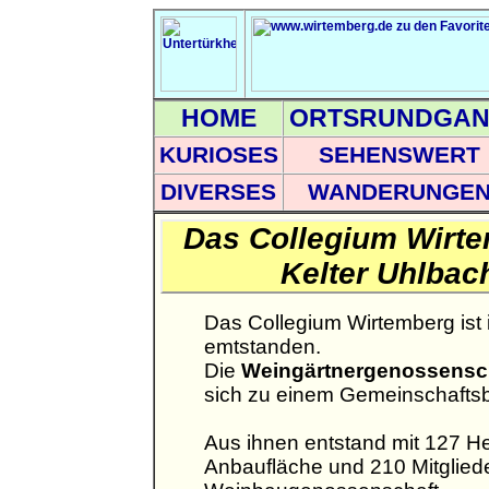
HOME
ORTSRUNDGA
KURIOSES
SEHENSWERT
DIVERSES
WANDERUNGE
Das Collegium Wirt
Kelter Uhlbac
Das Collegium Wirtemberg ist 
emtstanden.
Die
Weingärtnergenossensc
sich zu einem Gemeinschafts
Aus ihnen entstand mit 127 H
Anbaufläche und 210 Mitgliede