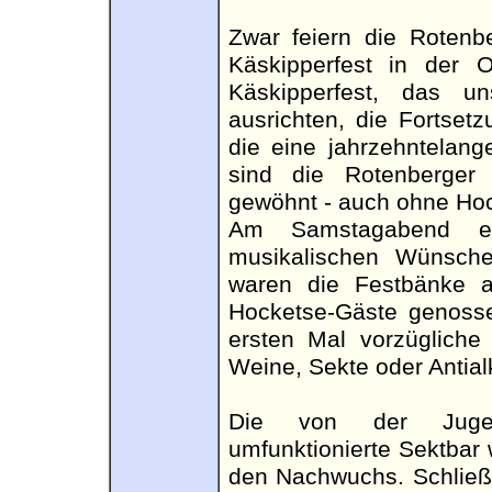
Zwar feiern die Rotenb
Käskipperfest in der Or
Käskipperfest, das u
ausrichten, die Fortset
die eine jahrzehntelang
sind die Rotenberger
gewöhnt - auch ohne Hoc
Am Samstagabend erfü
musikalischen Wünsch
waren die Festbänke au
Hocketse-Gäste genosse
ersten Mal vorzüglich
Weine, Sekte oder Antial
Die von der Jugend
umfunktionierte Sektbar
den Nachwuchs. Schließl