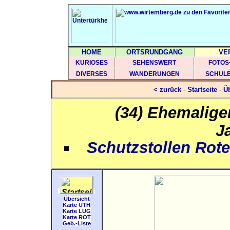
HOME
ORTSRUNDGANG
VE
KURIOSES
SEHENSWERT
FOTOS
DIVERSES
WANDERUNGEN
SCHUL
< zurück
-
Startseite
-
Üb
(34) Ehemalige
J
Schutzstollen Rote
Übersicht
Karte UTH
Karte LUG
Karte ROT
Geb.-Liste