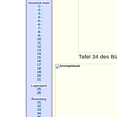
Untertürk-heim
-1-
-2-
-3-
-4-
-5-
-6-
-7-
-8-
-9-
10
11
12
13
14
Tafel 34 des B
15
16
17
18
19
20
21
Luginsland
25
26
Rotenberg
31
32
33
34