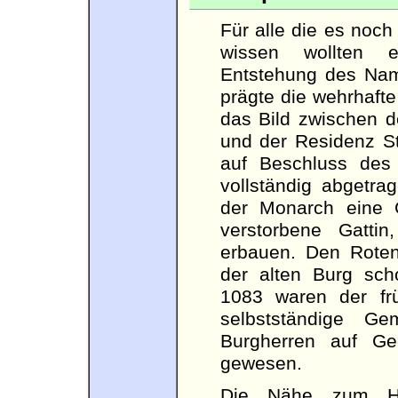
Für alle die es noc
wissen wollten e
Entstehung des Nam
prägte die wehrhaft
das Bild zwischen d
und der Residenz St
auf Beschluss des
vollständig abgetra
der Monarch eine G
verstorbene Gattin
erbauen. Den Rotenb
der alten Burg sc
1083 waren der fr
selbstständige G
Burgherren auf Ge
gewesen.
Die Nähe zum He