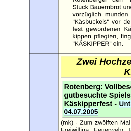
Stück Bauernbrot un
vorzüglich munden
"Käsbuckels" vor de
fest gewordenen Kä
kippen pflegten, fi
"KÄSKIPPER" ein.
Zwei Hochze
K
Rotenberg: Vollbes
gutbesuchte Spiels
Käskipperfest -
Unt
04.07.2005
(mk) - Zum zwölften Ma
Freiwillige Feuerweh